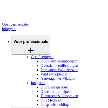
Openbaar register
Inloggen
Voor professionals
Certificeringen
DSI Certificeringswijzer
Overzicht certificeringen
Permanent Vakbekwaam
Vind een opleider
Aanvragen & wijzigen
Integriteit
DSI Gedragscode
Onze kernprincipes
Tuchtrecht & Uitspraken
DSI Mediakit
Integriteitsmelding