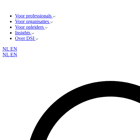
Voor professionals
Voor organisaties
Voor opleiders
Insights
Over DSI
NL
EN
NL
EN